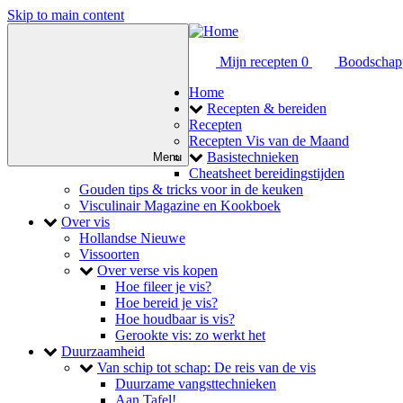
Skip to main content
Mijn recepten
0
Boodschap
Main
Home
toggle
Recepten & bereiden
navigation
Recepten
Recepten Vis van de Maand
toggle
Basistechnieken
Menu
Cheatsheet bereidingstijden
Gouden tips & tricks voor in de keuken
Visculinair Magazine en Kookboek
toggle
Over vis
Hollandse Nieuwe
Vissoorten
toggle
Over verse vis kopen
Hoe fileer je vis?
Hoe bereid je vis?
Hoe houdbaar is vis?
Gerookte vis: zo werkt het
toggle
Duurzaamheid
toggle
Van schip tot schap: De reis van de vis
Duurzame vangsttechnieken
Aan Tafel!