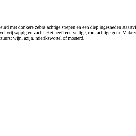
leurd met donkere zebra-achtige strepen en een diep ingesneden staartvi
el vrij sappig en zacht. Het heeft een vettige, rookachtige geur. Mak
uurs: wijn, azijn, mierikswortel of mosterd.