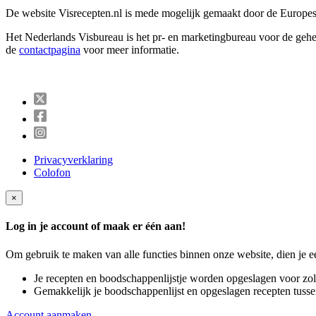
De website Visrecepten.nl is mede mogelijk gemaakt door de Europe
Het Nederlands Visbureau is het pr- en marketingbureau voor de gehel
de
contactpagina
voor meer informatie.
Visrecepten
op
Visrecepten
Twitter
op
Visrecepten
Facebook
op
Instagram
Privacyverklaring
Colofon
×
Log in je account of maak er één aan!
Om gebruik te maken van alle functies binnen onze website, dien je 
Je recepten en boodschappenlijstje worden opgeslagen voor zol
Gemakkelijk je boodschappenlijst en opgeslagen recepten tusse
Account aanmaken