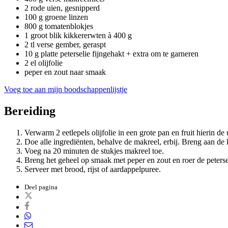
2 rode uien, gesnipperd
100 g groene linzen
800 g tomatenblokjes
1 groot blik kikkererwten à 400 g
2 tl verse gember, geraspt
10 g platte peterselie fijngehakt + extra om te garneren
2 el olijfolie
peper en zout naar smaak
Voeg toe aan mijn boodschappenlijstje
Bereiding
Verwarm 2 eetlepels olijfolie in een grote pan en fruit hierin d
Doe alle ingrediënten, behalve de makreel, erbij. Breng aan de
Voeg na 20 minuten de stukjes makreel toe.
Breng het geheel op smaak met peper en zout en roer de peterse
Serveer met brood, rijst of aardappelpuree.
Deel pagina
Op
Twitter
Op
Facebook
Via
WhatsApp
Via