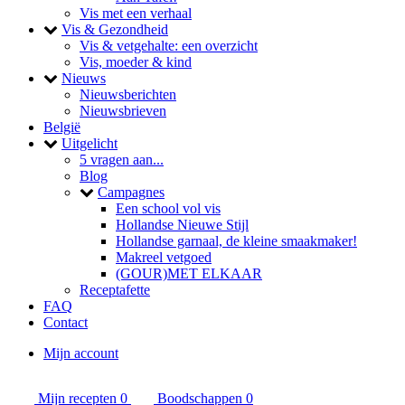
Vis met een verhaal
toggle
Vis & Gezondheid
Vis & vetgehalte: een overzicht
Vis, moeder & kind
toggle
Nieuws
Nieuwsberichten
Nieuwsbrieven
België
toggle
Uitgelicht
5 vragen aan...
Blog
toggle
Campagnes
Een school vol vis
Hollandse Nieuwe Stijl
Hollandse garnaal, de kleine smaakmaker!
Makreel vetgoed
(GOUR)MET ELKAAR
Receptafette
FAQ
Contact
Mijn account
Mijn recepten
0
Boodschappen
0