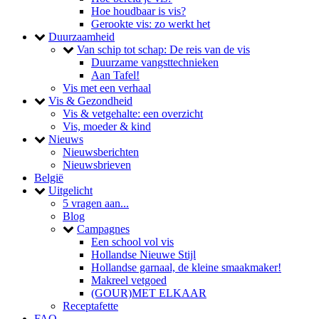
Hoe houdbaar is vis?
Gerookte vis: zo werkt het
toggle
Duurzaamheid
toggle
Van schip tot schap: De reis van de vis
Duurzame vangsttechnieken
Aan Tafel!
Vis met een verhaal
toggle
Vis & Gezondheid
Vis & vetgehalte: een overzicht
Vis, moeder & kind
toggle
Nieuws
Nieuwsberichten
Nieuwsbrieven
België
toggle
Uitgelicht
5 vragen aan...
Blog
toggle
Campagnes
Een school vol vis
Hollandse Nieuwe Stijl
Hollandse garnaal, de kleine smaakmaker!
Makreel vetgoed
(GOUR)MET ELKAAR
Receptafette
FAQ