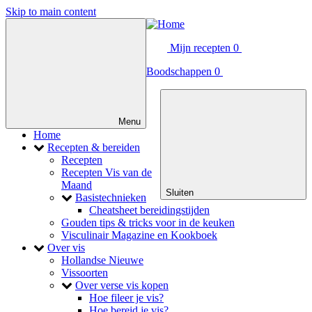
Skip to main content
Mijn recepten
0
Search
Boodschappen
0
Main
navigation
Menu
Home
toggle
Recepten & bereiden
Recepten
Recepten Vis van de
Maand
Sluiten
toggle
Basistechnieken
Cheatsheet bereidingstijden
Gouden tips & tricks voor in de keuken
Visculinair Magazine en Kookboek
toggle
Over vis
Hollandse Nieuwe
Vissoorten
toggle
Over verse vis kopen
Hoe fileer je vis?
Hoe bereid je vis?