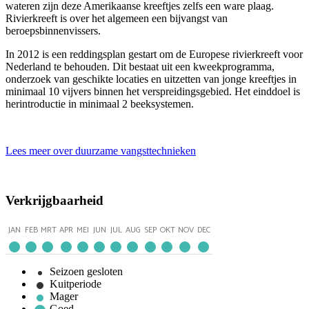
wateren zijn deze Amerikaanse kreeftjes zelfs een ware plaag.
Rivierkreeft is over het algemeen een bijvangst van
beroepsbinnenvissers.
In 2012 is een reddingsplan gestart om de Europese rivierkreeft voor
Nederland te behouden. Dit bestaat uit een kweekprogramma,
onderzoek van geschikte locaties en uitzetten van jonge kreeftjes in
minimaal 10 vijvers binnen het verspreidingsgebied. Het einddoel is
herintroductie in minimaal 2 beeksystemen.
Lees meer over duurzame vangsttechnieken
Verkrijgbaarheid
JAN
FEB
MRT
APR
MEI
JUN
JUL
AUG
SEP
OKT
NOV
DEC
Seizoen gesloten
Kuitperiode
Mager
Goed