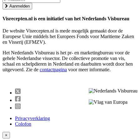
Aanmelden
Visrecepten.nl is een initiatief van het Nederlands Visbureau
De website Visrecepten.nl is mede mogelijk gemaakt door de
Europese Unie middels het Europees Fonds voor Maritieme Zaken
en Visserij (EFMZV).
Het Nederlands Visbureau is het pr- en marketingbureau voor de
gehele Nederlandse vissector. De collectieve promotie van vis,
schaal en schelpdieren in Nederland en daarbuiten wordt door hen
uitgevoerd. Zie de
contactpagina
voor meer informatie.
Visrecepten
op
Visrecepten
Twitter
op
Visrecepten
Facebook
op
Instagram
Privacyverklaring
Colofon
×