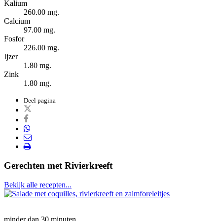
Kalium
260.00 mg.
Calcium
97.00 mg.
Fosfor
226.00 mg.
Ijzer
1.80 mg.
Zink
1.80 mg.
Deel pagina
Op
Twitter
Op
Facebook
Via
WhatsApp
Via
Print
e-
pagina
mail
Gerechten met Rivierkreeft
Bekijk alle recepten...
minder dan 30 minuten